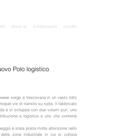
etti
about us
pubblicazioni
contatti
ovo Polo logistico
yewear sorge a Vescovana in un vasto lotto
cipali vie di transito su ruota. Il fabbricato
nda e si sviluppa con due volumi puri, uno
tribuzione e logistica e uno che contiene
heggio è stata posta molta attenzione nello
ella zona industriale in cui si colloca