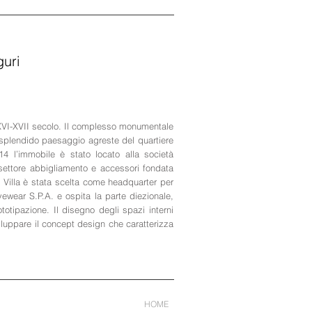
guri
l XVI-XVII secolo. Il complesso monumentale
o splendido paesaggio agreste del quartiere
014 l’immobile è stato locato alla società
settore abbigliamento e accessori fondata
a Villa è stata scelta come headquarter per
ewear S.P.A. e ospita la parte diezionale,
totipazione. Il disegno degli spazi interni
viluppare il concept design che caratterizza
HOME